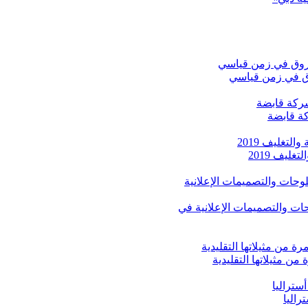
روق في زمن قياسي
كة قابضة
يف 2019
لأوسط للوحات والتصميمات الإعلانية في
راليا