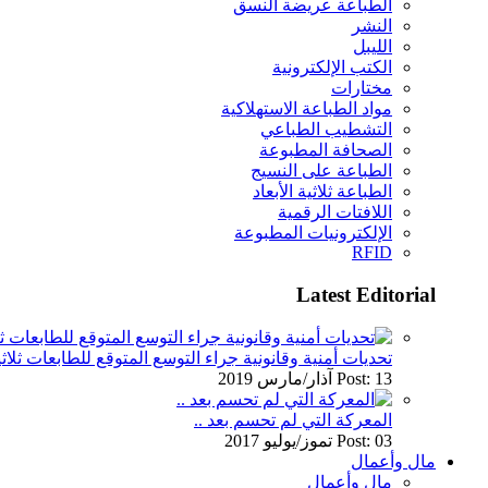
الطباعة عريضة النسق
النشر
الليبل
الكتب الإلكترونية
مختارات
مواد الطباعة الاستهلاكية
التشطيب الطباعي
الصحافة المطبوعة
الطباعة على النسيج
الطباعة ثلاثية الأبعاد
اللافتات الرقمية
الإلكترونيات المطبوعة
RFID
Latest Editorial
تحديات أمنية وقانونية جراء التوسع المتوقع للطابعات ثلاثي
Post: 13 آذار/مارس 2019
المعركة التي لم تحسم بعد ..
Post: 03 تموز/يوليو 2017
مال وأعمال
مال وأعمال