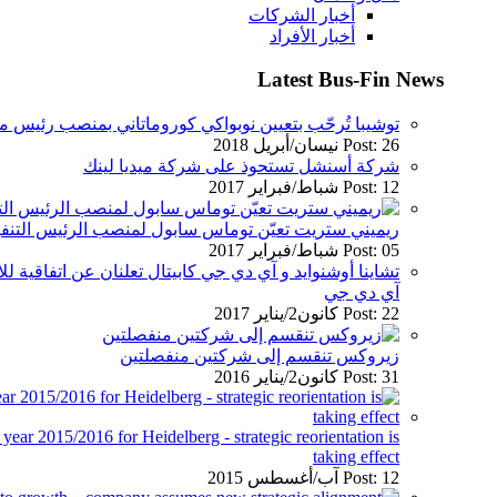
أخبار الشركات
أخبار الأفراد
Latest Bus-Fin News
توشيبا تُرحّب بتعيين نوبواكي كوروماتاني بمنصب رئيس م
Post: 26 نيسان/أبريل 2018
شركة أسنشل تستحوذ على شركة ميديا لينك
Post: 12 شباط/فبراير 2017
ريميني ستريت تعيّن توماس سابول لمنصب الرئيس التنفيذ
Post: 05 شباط/فبراير 2017
تشاينا أوشنوايد و آي دي جي كابيتال تعلنان عن اتفاقية
آي دي جي
Post: 22 كانون2/يناير 2017
زيروكس تنقسم إلى شركتين منفصلتين
Post: 31 كانون2/يناير 2016
l year 2015/2016 for Heidelberg - strategic reorientation is
taking effect
Post: 12 آب/أغسطس 2015