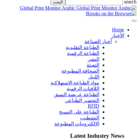
search
Global Print Monitor Arabic
Home
الأخبار
أخبار الصناعة
الطباعة التقليدية
الطباعة الرقمية
النشر
التعبئة
الصحافة المطبوعة
الليبل
مواد الطباعة الاستهلاكية
اللافتات الرقمية
الطباعة عريضة النسق
التحضير الطباعي
RFID
الطباعة على النسيج
التشطيب
الإلكترونيات المطبوعة
Latest Industry News