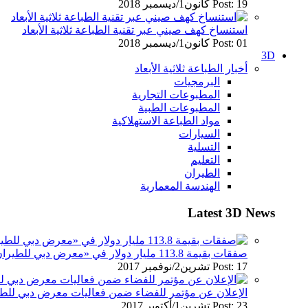
Post: 19 كانون1/ديسمبر 2018
استنساخ كهف صيني عبر تقنية الطباعة ثلاثية الأبعاد
Post: 01 كانون1/ديسمبر 2018
3D
أخبار الطباعة ثلاثية الأبعاد
البرمجيات
المطبوعات التجارية
المطبوعات الطبية
مواد الطباعة الاستهلاكية
السيارات
التسلية
التعليم
الطيران
الهندسة المعمارية
Latest 3D News
صفقات بقيمة 113.8 مليار دولار في «معرض دبي للطيران» 2017
Post: 17 تشرين2/نوفمبر 2017
الإعلان عن مؤتمر للفضاء ضمن فعاليات معرض دبي للطيران
Post: 23 تشرين1/أكتوير 2017