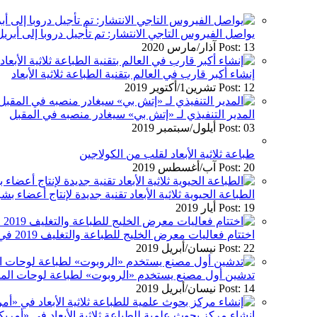
يواصل الفيروس التاجي الانتشار: تم تأجيل دروبا إلى أبريل 021
Post: 13 آذار/مارس 2020
إنشاء أكبر قارب في العالم بتقنية الطباعة ثلاثية الأبعاد
Post: 12 تشرين1/أكتوير 2019
المدير التنفيذي لـ «إتش بي» سيغادر منصبه في المقبل
Post: 03 أيلول/سبتمبر 2019
طباعة ثلاثية الأبعاد لقلب من الكولاجين
Post: 20 آب/أغسطس 2019
الطباعة الحيوية ثلاثية الأبعاد تقنية جديدة لإنتاج أعضاء بش
Post: 19 أيار 2019
اختتام فعاليات معرض الخليج للطباعة والتغليف 2019 في دبي
Post: 22 نيسان/أبريل 2019
تدشين أول مصنع يستخدم «الروبوت» لطباعة لوحات الم
Post: 14 نيسان/أبريل 2019
إنشاء مركز بحوث علمية للطباعة ثلاثية الأبعاد في «أمريك