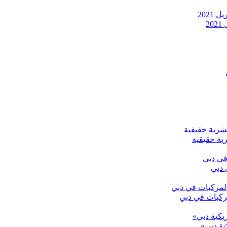
2
رية حقيقية
ركبات في دبي
ية دبي»