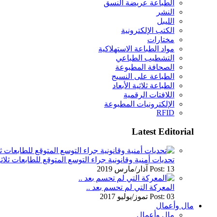
الطباعة عريضة النسق
النشر
الليبل
الكتب الإلكترونية
مختارات
مواد الطباعة الاستهلاكية
التشطيب الطباعي
الصحافة المطبوعة
الطباعة على النسيج
الطباعة ثلاثية الأبعاد
اللافتات الرقمية
الإلكترونيات المطبوعة
RFID
Latest Editorial
تحديات أمنية وقانونية جراء التوسع المتوقع للطابعات ثلاثي
Post: 13 آذار/مارس 2019
المعركة التي لم تحسم بعد ..
Post: 03 تموز/يوليو 2017
مال وأعمال
مال وأعمال