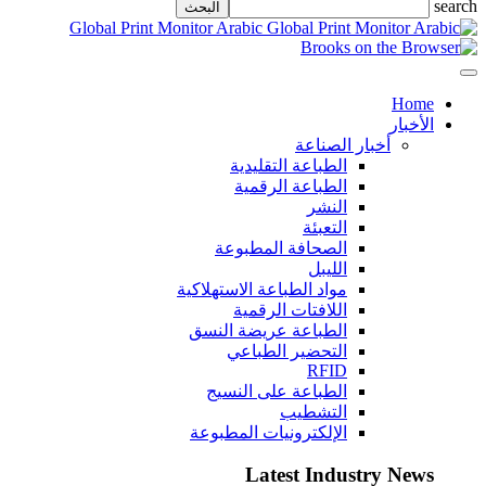
search
Global Print Monitor Arabic
Home
الأخبار
أخبار الصناعة
الطباعة التقليدية
الطباعة الرقمية
النشر
التعبئة
الصحافة المطبوعة
الليبل
مواد الطباعة الاستهلاكية
اللافتات الرقمية
الطباعة عريضة النسق
التحضير الطباعي
RFID
الطباعة على النسيج
التشطيب
الإلكترونيات المطبوعة
Latest Industry News