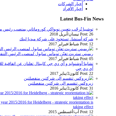
أخبار الشركات
أخبار الأفراد
Latest Bus-Fin News
توشيبا تُرحّب بتعيين نوبواكي كوروماتاني بمنصب رئيس م
Post: 26 نيسان/أبريل 2018
شركة أسنشل تستحوذ على شركة ميديا لينك
Post: 12 شباط/فبراير 2017
ريميني ستريت تعيّن توماس سابول لمنصب الرئيس التنفيذ
Post: 05 شباط/فبراير 2017
تشاينا أوشنوايد و آي دي جي كابيتال تعلنان عن اتفاقية
آي دي جي
Post: 22 كانون2/يناير 2017
زيروكس تنقسم إلى شركتين منفصلتين
Post: 31 كانون2/يناير 2016
l year 2015/2016 for Heidelberg - strategic reorientation is
taking effect
Post: 12 آب/أغسطس 2015