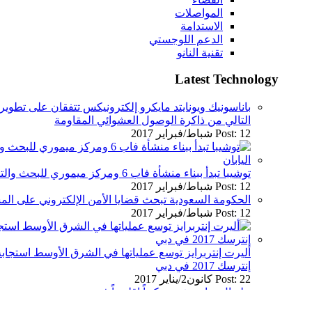
المواصلات
الاستدامة
الدعم اللوجستي
تقنية النانو
Latest Technology
باناسونيك ويونايتد مايكرو إلكترونيكس تتفقان على تطوير 
التالي من ذاكرة الوصول العشوائي المقاومة
Post: 12 شباط/فبراير 2017
توشيبا تبدأ ببناء منشأة فاب 6 ومركز ميموري للبحث والتطوير في يوكايشي في اليابان
Post: 12 شباط/فبراير 2017
الحكومة السعودية تبحث قضايا الأمن الإلكتروني على ال
Post: 12 شباط/فبراير 2017
أليرت إنتربرايز توسع عملياتها في الشرق الأوسط استجا
إنترسك 2017 في دبي
Post: 22 كانون2/يناير 2017
جلوبال ساين تفتتح مكتباً إقليمياً في دبي
Post: 10 كانون2/يناير 2017