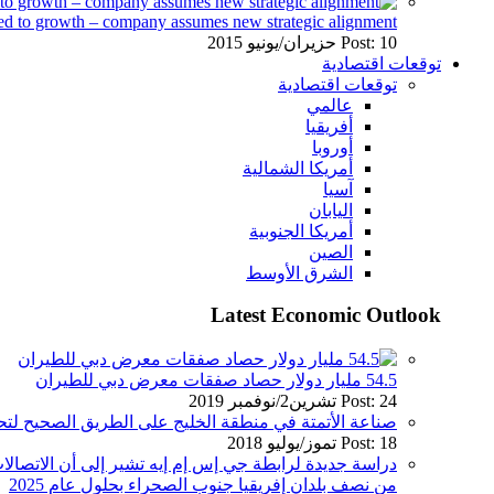
ed to growth – company assumes new strategic alignment
Post: 10 حزيران/يونيو 2015
توقعات اقتصادية
توقعات اقتصادية
عالمي
أفريقيا
أوروبا
أمريكا الشمالية
آسيا
اليابان
أمريكا الجنوبية
الصين
الشرق الأوسط
Latest Economic Outlook
54.5 مليار دولار حصاد صفقات معرض دبي للطيران
Post: 24 تشرين2/نوفمبر 2019
صناعة الأتمتة في منطقة الخليج على الطريق الصحيح ل
Post: 18 تموز/يوليو 2018
دراسة جديدة لرابطة جي إس إم إيه تشير إلى أن الاتصالا
من نصف بلدان إفريقيا جنوب الصحراء بحلول عام 2025