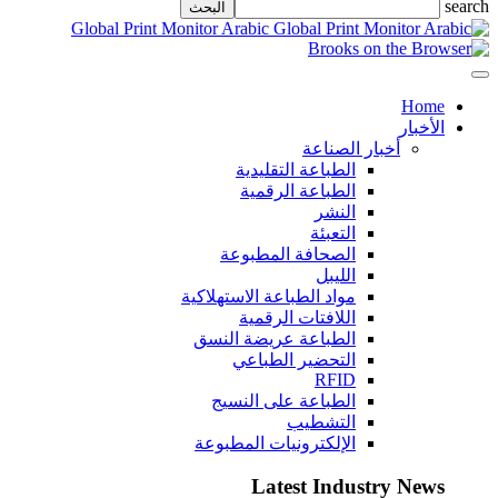
search
Global Print Monitor Arabic
Home
الأخبار
أخبار الصناعة
الطباعة التقليدية
الطباعة الرقمية
النشر
التعبئة
الصحافة المطبوعة
الليبل
مواد الطباعة الاستهلاكية
اللافتات الرقمية
الطباعة عريضة النسق
التحضير الطباعي
RFID
الطباعة على النسيج
التشطيب
الإلكترونيات المطبوعة
Latest Industry News