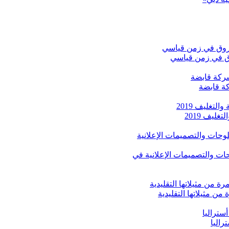
روق في زمن قياسي
كة قابضة
يف 2019
لأوسط للوحات والتصميمات الإعلانية في
راليا