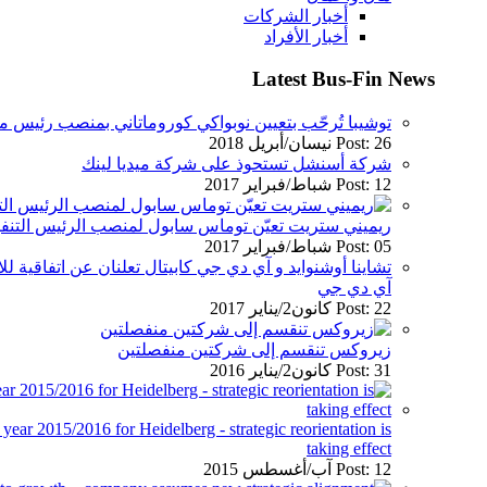
أخبار الشركات
أخبار الأفراد
Latest Bus-Fin News
توشيبا تُرحّب بتعيين نوبواكي كوروماتاني بمنصب رئيس م
Post: 26 نيسان/أبريل 2018
شركة أسنشل تستحوذ على شركة ميديا لينك
Post: 12 شباط/فبراير 2017
ريميني ستريت تعيّن توماس سابول لمنصب الرئيس التنفيذ
Post: 05 شباط/فبراير 2017
تشاينا أوشنوايد و آي دي جي كابيتال تعلنان عن اتفاقية
آي دي جي
Post: 22 كانون2/يناير 2017
زيروكس تنقسم إلى شركتين منفصلتين
Post: 31 كانون2/يناير 2016
l year 2015/2016 for Heidelberg - strategic reorientation is
taking effect
Post: 12 آب/أغسطس 2015