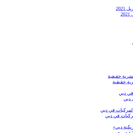
2
رية حقيقية
ركبات في دبي
ية دبي»