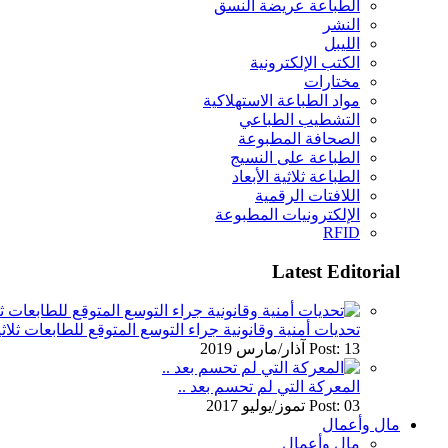
الطباعة عريضة النسق
النشر
الليبل
الكتب الإلكترونية
مختارات
مواد الطباعة الاستهلاكية
التشطيب الطباعي
الصحافة المطبوعة
الطباعة على النسيج
الطباعة ثلاثية الأبعاد
اللافتات الرقمية
الإلكترونيات المطبوعة
RFID
Latest Editorial
تحديات أمنية وقانونية جراء التوسع المتوقع للطابعات ثلاثي
Post: 13 آذار/مارس 2019
المعركة التي لم تحسم بعد ..
Post: 03 تموز/يوليو 2017
مال وأعمال
مال وأعمال