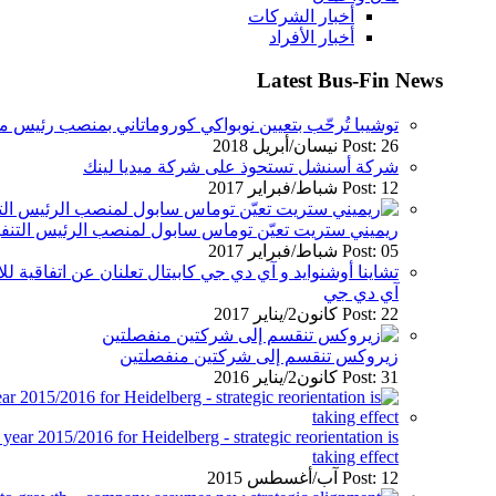
أخبار الشركات
أخبار الأفراد
Latest Bus-Fin News
توشيبا تُرحّب بتعيين نوبواكي كوروماتاني بمنصب رئيس م
Post: 26 نيسان/أبريل 2018
شركة أسنشل تستحوذ على شركة ميديا لينك
Post: 12 شباط/فبراير 2017
ريميني ستريت تعيّن توماس سابول لمنصب الرئيس التنفيذ
Post: 05 شباط/فبراير 2017
تشاينا أوشنوايد و آي دي جي كابيتال تعلنان عن اتفاقية
آي دي جي
Post: 22 كانون2/يناير 2017
زيروكس تنقسم إلى شركتين منفصلتين
Post: 31 كانون2/يناير 2016
l year 2015/2016 for Heidelberg - strategic reorientation is
taking effect
Post: 12 آب/أغسطس 2015