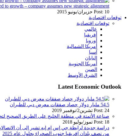
ed to growth – company assumes new strategic alignment
Post: 10 حزيران/يونيو 2015
توقعات اقتصادية
توقعات اقتصادية
عالمي
أفريقيا
أوروبا
أمريكا الشمالية
آسيا
اليابان
أمريكا الجنوبية
الصين
الشرق الأوسط
Latest Economic Outlook
54.5 مليار دولار حصاد صفقات معرض دبي للطيران
Post: 24 تشرين2/نوفمبر 2019
صناعة الأتمتة في منطقة الخليج على الطريق الصحيح ل
Post: 18 تموز/يوليو 2018
دراسة جديدة لرابطة جي إس إم إيه تشير إلى أن الاتصالا
من نصف بلدان إفريقيا جنوب الصحراء بحلول عام 2025