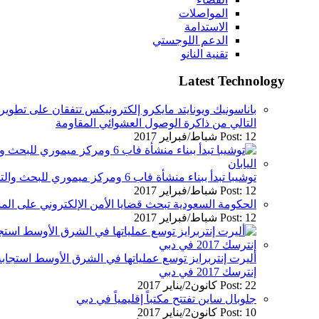
المواصلات
الاستدامة
الدعم اللوجستي
تقنية النانو
Latest Technology
باناسونيك ويونايتد مايكرو إلكترونيكس تتفقان على تطوير 
التالي من ذاكرة الوصول العشوائي المقاومة
Post: 12 شباط/فبراير 2017
توشيبا تبدأ ببناء منشأة فاب 6 ومركز ميموري للبحث والتطوير في يوكايشي في اليابان
Post: 12 شباط/فبراير 2017
الحكومة السعودية تبحث قضايا الأمن الإلكتروني على ال
Post: 12 شباط/فبراير 2017
أليرت إنتربرايز توسع عملياتها في الشرق الأوسط استجا
إنترسك 2017 في دبي
Post: 22 كانون2/يناير 2017
جلوبال ساين تفتتح مكتباً إقليمياً في دبي
Post: 10 كانون2/يناير 2017