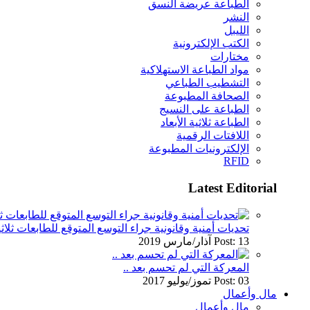
الطباعة عريضة النسق
النشر
الليبل
الكتب الإلكترونية
مختارات
مواد الطباعة الاستهلاكية
التشطيب الطباعي
الصحافة المطبوعة
الطباعة على النسيج
الطباعة ثلاثية الأبعاد
اللافتات الرقمية
الإلكترونيات المطبوعة
RFID
Latest Editorial
تحديات أمنية وقانونية جراء التوسع المتوقع للطابعات ثلاثي
Post: 13 آذار/مارس 2019
المعركة التي لم تحسم بعد ..
Post: 03 تموز/يوليو 2017
مال وأعمال
مال وأعمال