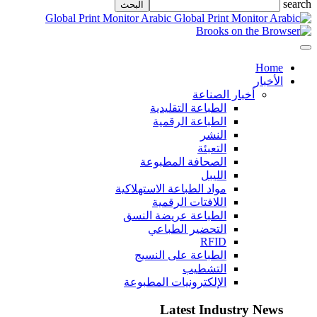
search
Global Print Monitor Arabic
Home
الأخبار
أخبار الصناعة
الطباعة التقليدية
الطباعة الرقمية
النشر
التعبئة
الصحافة المطبوعة
الليبل
مواد الطباعة الاستهلاكية
اللافتات الرقمية
الطباعة عريضة النسق
التحضير الطباعي
RFID
الطباعة على النسيج
التشطيب
الإلكترونيات المطبوعة
Latest Industry News