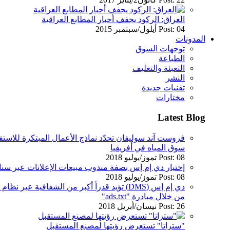
العراق: الركود يجفف أحبار المطابع العراقية
Post: 04 أيلول/سبتمبر 2015
المدونات
توجهات السوق
الطباعة
التعبئة والتغليف
النشر
تقنيات جديدة
مختارات
Latest Blog
فروست آند سوليفان تحدّد نماذج الأعمال المبتكرة للاستفا
سوق المياه في أفريقيا
Post: 08 تموز/يوليو 2018
إختيار دي إم إس بصفة مندوب مبيعات الإعلانات عبر س
Post: 08 تموز/يوليو 2018
دي إم إس (DMS) تؤيد قدراً أكبر من الشفافية عب
من خلال مبادرة "ads.txt"
Post: 26 نيسان/أبريل 2018
"ستراتا" تستعرض رؤيتها لمصنع المستقبل